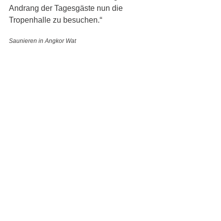
Andrang der Tagesgäste nun die 
Tropenhalle zu besuchen.“
Saunieren in Angkor Wat
Mitternacht in der Sauna und am 
Strand
Die tropische Saunalandschaft mit 
insgesamt sieben Saunen ist eine 
kleine Welt für sich, so groß wie 