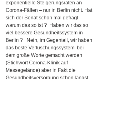
exponentielle Steigerungsraten an 
Corona-Fällen – nur in Berlin nicht. Hat 
sich der Senat schon mal gefragt 
warum das so ist ?  Haben wir das so 
viel bessere Gesundheitssystem in 
Berlin ?   Nein, im Gegenteil, wir haben 
das beste Vertuschungssystem, bei 
dem große Worte gemacht werden 
(Stichwort Corona-Klinik auf 
Messegelände) aber in Fakt die 
Gesundheitsversorgung schon längst 
zusammengebrochen ist, und zwar 
ganz am Anfang der Kette, noch vor 
den angeblich ausreichenden 
Testkapazitäten. Das ist ein Skandal 
und Ergebnis einer 
verantwortungslosen Politik des Senats.
Treten Sie zurück Frau Kalayci und 