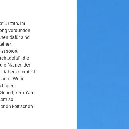
 Britain. Im 
l eng verbunden 
chen dafür sind 
einer 
t sofort 
ch „gofal“, die 
h die Namen der 
d daher kommt ist 
enannt. Wenn 
chtigen 
Schild, kein Yard-
rn soll 
henen keltischen 