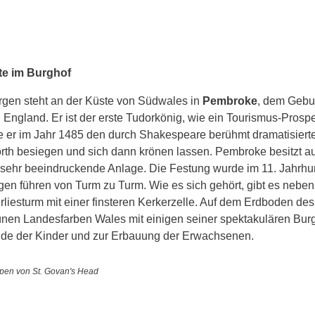
te im Burghof
gen steht an der Küste von Südwales in 
Pembroke
, dem Gebur
n England. Er ist der erste Tudorkönig, wie ein Tourismus-Prospe
 er im Jahr 1485 den durch Shakespeare berühmt dramatisierten 
rth besiegen und sich dann krönen lassen. Pembroke besitzt au
sehr beeindruckende Anlage. Die Festung wurde im 11. Jahrhund
 führen von Turm zu Turm. Wie es sich gehört, gibt es neben 
rliesturm mit einer finsteren Kerkerzelle. Auf dem Erdboden de
rünen Landesfarben Wales mit einigen seiner spektakulären Bu
ude der Kinder und zur Erbauung der Erwachsenen. 
ppen von St. Govan's Head