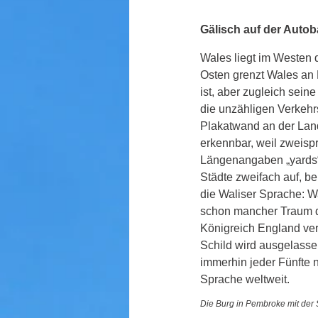
Gälisch auf der Auto
Wales liegt im Westen d
Osten grenzt Wales an 
ist, aber zugleich sein
die unzähligen Verkehr
Plakatwand an der Land
erkennbar, weil zweispr
Längenangaben „yards“ u
Städte zweifach auf, b
die Waliser Sprache: W
schon mancher Traum d
Königreich England verf
Schild wird ausgelasse
immerhin jeder Fünfte 
Sprache weltweit.
Die Burg in Pembroke mit der S