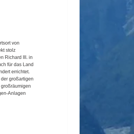
tsort von 
kt stolz 
Richard III. in 
ch für das Land 
ert errichtet. 
der großartigen 
s großräumigen 
rgen-Anlagen 