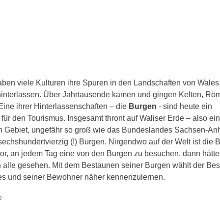
aben viele Kulturen ihre Spuren in den Landschaften von Wales
hinterlassen. Über Jahrtausende kamen und gingen Kelten, Röm
ine ihrer Hinterlassenschaften – die 
Burgen
 - sind heute ein 
ür den Tourismus. Insgesamt thront auf Waliser Erde – also ei
n Gebiet, ungefähr so groß wie das Bundeslandes Sachsen-Anha
echshundertvierzig (!) Burgen. Nirgendwo auf der Welt ist die 
 vor, an jedem Tag eine von den Burgen zu besuchen, dann hätt
 alle gesehen. Mit dem Bestaunen seiner Burgen wählt der Bes
s und seiner Bewohner näher kennenzulernen.
e