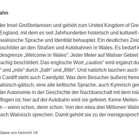
bahn
er Insel Großbritannien und gehört zum United Kingdom of Great
England, mit dem es seit Jahrhunderten historisch und kulturel
e walisische Sprache und Identität behauptet. Ein deutliches Zei
sschilder an den Straßen und Autobahnen in Wales. Es bedarf k
esgrenze „Welcome in Wales“. Jeder Meter auf Waliser Gebiet is
achig beschildert. Das englische Wort „caution“ wird ergänzt dur
nd „mile“ durch „llath“ und „filltir“. Und natürlich tauchen auc
ei Cardiff steht auch Caerdydd. Was dem Besucher äußerst frem
alisisch-gälisch, eine alte keltische Sprache, auch Kymrisch g
er Autonomie in der Geschichte der Nachbarschaft mit dem mä
logen ist, hier auf der Autobahn wird sie gefeiert. Keine Meilen-
n – wenn schon, denn schon. Von den etwa drei Millionen Walise
noch Walisisch sprechen. Damit gehört sie zu der meistgesproc
tatue von Heinrich VII.