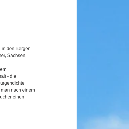
, in den Bergen 
er, Sachsen, 
nem 
lt - die 
Burgendichte 
e man nach einem 
ucher einen 