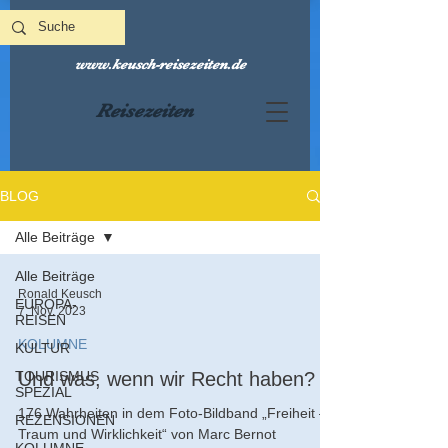
www.keusch-reisezeiten.de
Reisezeiten
BLOG
Alle Beiträge
Alle Beiträge
Ronald Keusch
EUROPA-
7. Nov. 2023
REISEN
KOLUMNE
KULTUR
TOURISMUS
Und was, wenn wir Recht haben?
SPEZIAL
176 Wahrheiten in dem Foto-Bildband „Freiheit –
REZENSIONEN
Traum und Wirklichkeit“ von Marc Bernot