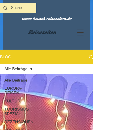
www.keusch-reisezeiten.de
Reisezeiten
BLOG
Alle Beiträge
Alle Beiträge
EUROPA-
REISEN
KULTUR
TOURISMUS
SPEZIAL
REZENSIONEN