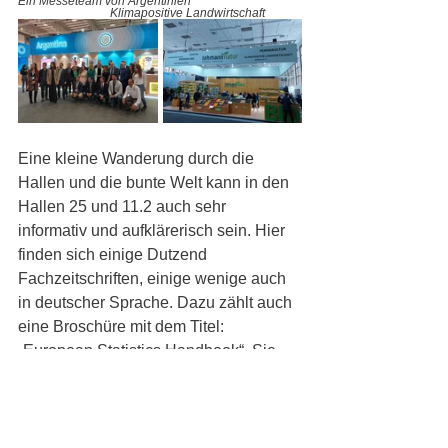
Ein Messeteam von Argentinien  
Klimapositive Landwirtschaft
Eine kleine Wanderung durch die 
Hallen und die bunte Welt kann in den 
Hallen 25 und 11.2 auch sehr 
informativ und aufklärerisch sein. Hier 
finden sich einige Dutzend 
Fachzeitschriften, einige wenige auch 
in deutscher Sprache. Dazu zählt auch 
eine Broschüre mit dem Titel: 
„European Statistics Handbook“. Sie 
enthält von den Europäischen Ländern 
einschließlich von Deutschland eine 
Sammlung von Schlüsselproduktionen, 
Import- und Export-Informationen, Markt 