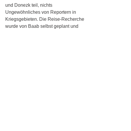
und Donezk teil, nichts 
Ungewöhnliches von Reportern in 
Kriegsgebieten. Die Reise-Recherche 
wurde von Baab selbst geplant und 
finanziert und er war kein 
Wahlbeobachter.
Zum Begriff des Scheinreferendums 
sagt der Autor: Zwar entspreche das 
Referendum nicht den Anforderungen 
einer freien und gleichen Wahl, aber 
die Ergebnisse bilden die Stimmung 
der Bevölkerung ab. Warum das so ist, 
hat er in seinem Buch ausführlich 
beschrieben. 
Zensoren mit Suppenteller-Horizont 
Patrik Baab findet starke und klare 