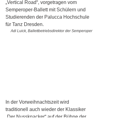
„Vertical Road“, vorgetragen vom 
Semperoper-Ballett mit Schülern und 
Studierenden der Palucca Hochschule 
für Tanz Dresden. 
Adi Luick, Ballettbetriebsdirektor der Semperoper
In der Vorweihnachtszeit wird 
traditionell auch wieder der Klassiker 
„Der Nussknacker“ auf der Bühne der 
Semperoper zu sehen sein, gefolgt 
dann im Jahr 2026 von „Dornröschen“.