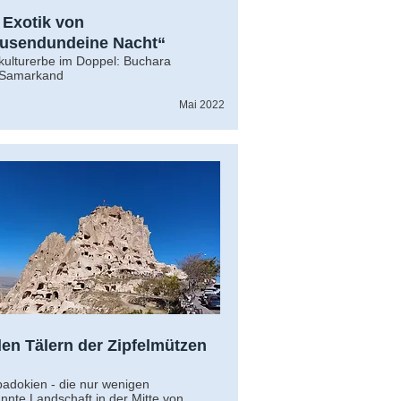
 Exotik von
usendundeine Nacht“
kulturerbe im Doppel: Buchara
 Samarkand
Mai 2022
den Tälern der Zipfelmützen
adokien - die nur wenigen
nnte Landschaft in der Mitte von