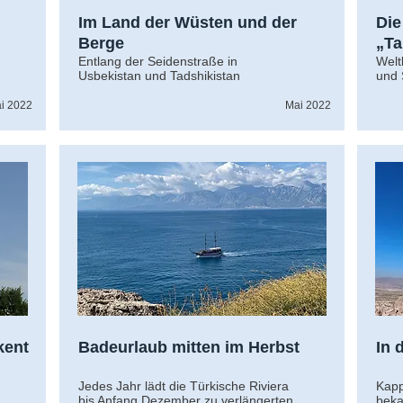
Im Land der Wüsten und der
Die
Berge
„Ta
Entlang der Seidenstraße in
Welt
Usbekistan und Tadshikistan
und
i 2022
Mai 2022
kent
Badeurlaub mitten im Herbst
In 
Jedes Jahr lädt die Türkische Riviera
Kapp
bis Anfang Dezember zu verlängerten
beka