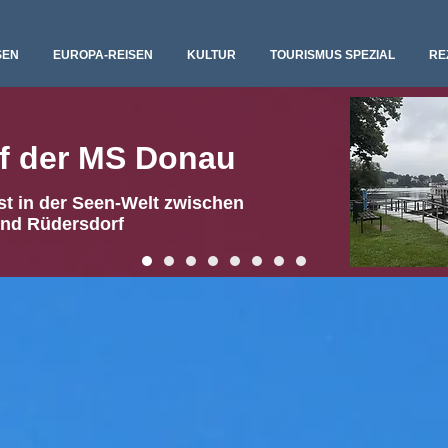
SEN
EUROPA-REISEN
KULTUR
TOURISMUS SPEZIAL
RE
uf der MS Donau
t in der Seen-Welt zwischen
und Rüdersdorf