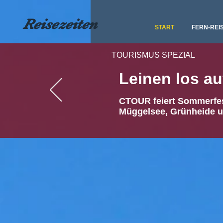
Reisezeiten
START
FERN-REI
TOURISMUS SPEZIAL
Leinen los a
CTOUR feiert Sommerfes
Müggelsee, Grünheide 