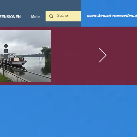
www.keusch-reisezeiten.d
ZENSIONEN
Mehr‎